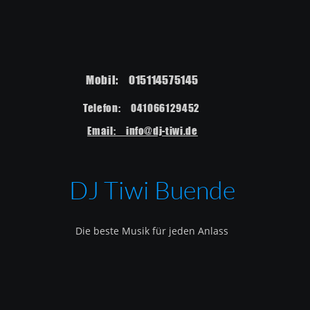
Mobil:    015114575145  
Telefon:    041066129452  
Email:    info@dj-tiwi.de
DJ Tiwi Buende
Die beste Musik für jeden Anlass