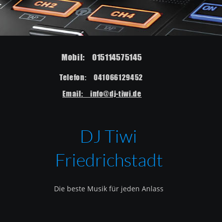
Mobil:    015114575145  
Telefon:    041066129452  
Email:    info@dj-tiwi.de
DJ Tiwi 
Friedrichstadt
Die beste Musik für jeden Anlass