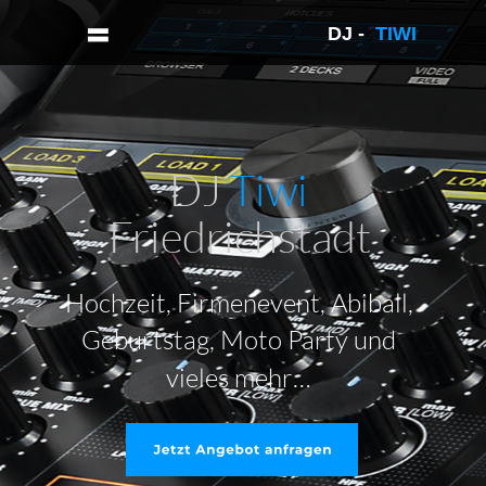
DJ -  
TIWI 
DJ 
Tiwi 
Friedrichstadt
Hochzeit, Firmenevent, Abiball, 
Geburtstag, Moto Party und 
vieles mehr…