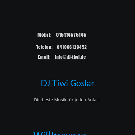
Mobil:    015114575145  
Telefon:    041066129452  
Email:    info@dj-tiwi.de
DJ Tiwi Goslar
Die beste Musik für jeden Anlass