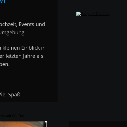
ochzeit, Events und 
 Umgebung.  
kleinen Einblick in 
r letzten Jahre als 
ben. 
…. Viel Spaß