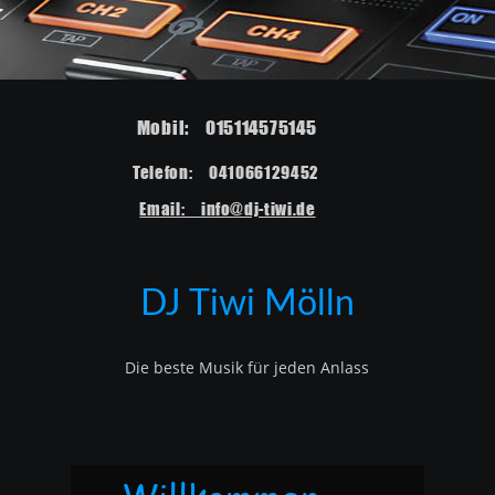
Mobil:    015114575145  
Telefon:    041066129452   
Email:    info@dj-tiwi.de
DJ Tiwi Mölln
Die beste Musik für jeden Anlass