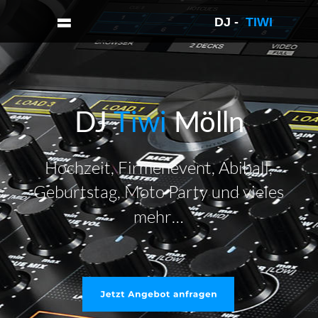
DJ -  
TIWI 
DJ 
Tiwi 
Mölln
Hochzeit, Firmenevent, Abiball, 
Geburtstag, Moto Party und vieles 
mehr…