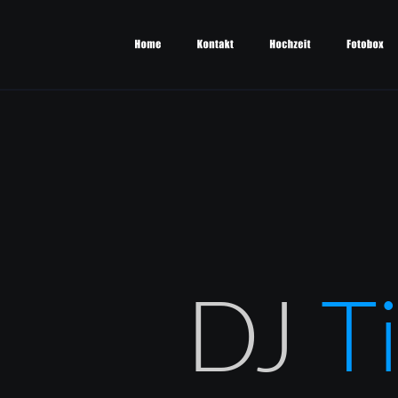
DJ 
T