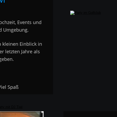
ochzeit, Events und 
nd Umgebung.  
kleinen Einblick in 
r letzten Jahre als 
geben. 
…. Viel Spaß