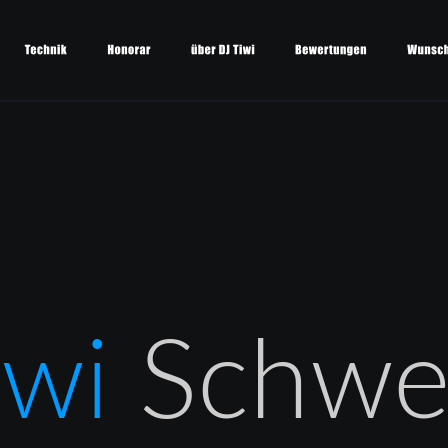
iwi 
Schwe