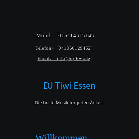
Mobil:    015114575145  
Telefon:    041066129452  
Email:    info@dj-tiwi.de
DJ Tiwi Essen
Die beste Musik für jeden Anlass
Willkommen…..   