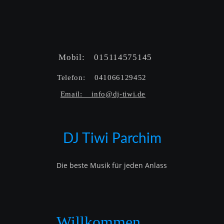
Mobil:    015114575145  
Telefon:    041066129452  
Email:    info@dj-tiwi.de
DJ Tiwi Parchim
Die beste Musik für jeden Anlass
Willkommen…..   