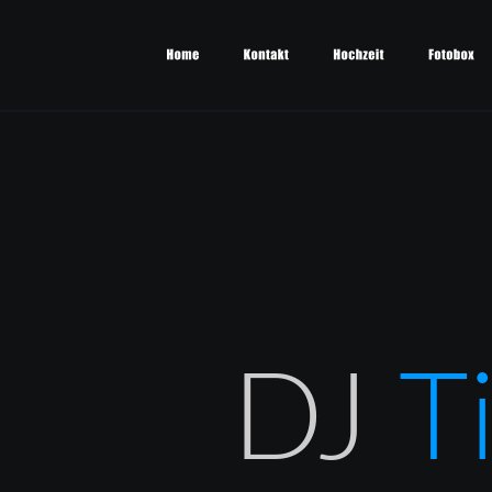
DJ 
T