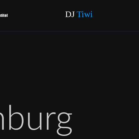
DJ 
Tiwi
nburg