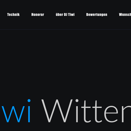
iwi 
Witte